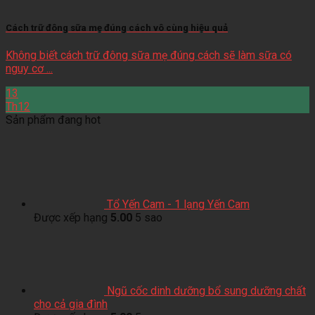
Cách trữ đông sữa mẹ đúng cách vô cùng hiệu quả
Không biết cách trữ đông sữa mẹ đúng cách sẽ làm sữa có
nguy cơ ...
13
Th12
Sản phẩm đang hot
Tổ Yến Cam - 1 lạng Yến Cam
Được xếp hạng
5.00
5 sao
Ngũ cốc dinh dưỡng bổ sung dưỡng chất
cho cả gia đình