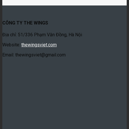
CÔNG TY THE WINGS
Địa chỉ: 51/336 Phạm Văn Đồng, Hà Nội
Website:
thewingsviet.com
Email: thewingsviet@gmail.com