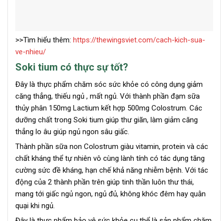
>>Tìm hiểu thêm:
https://thewingsviet.com/cach-kich-sua-
ve-nhieu/
Soki tium có thực sự tốt?
Đây là thực phẩm chăm sóc sức khỏe có công dụng giảm
căng thẳng, thiếu ngủ , mất ngủ. Với thành phần đạm sữa
thủy phân 150mg Lactium kết hợp 500mg Colostrum. Các
dưỡng chất trong Soki tium giúp thư giãn, làm giảm căng
thẳng lo âu giúp ngủ ngon sâu giấc.
Thành phần sữa non Colostrum giàu vitamin, protein và các
chất kháng thể tự nhiên vô cùng lành tính có tác dụng tăng
cường sức đề kháng, hạn chế khả năng nhiễm bệnh. Với tác
động của 2 thành phần trên giúp tinh thần luôn thư thái,
mang tới giấc ngủ ngon, ngủ đủ, không khóc đêm hay quằn
quại khi ngủ.
Đây là thực phẩm bảo vệ sức khỏe cụ thể là sản phẩm chăm