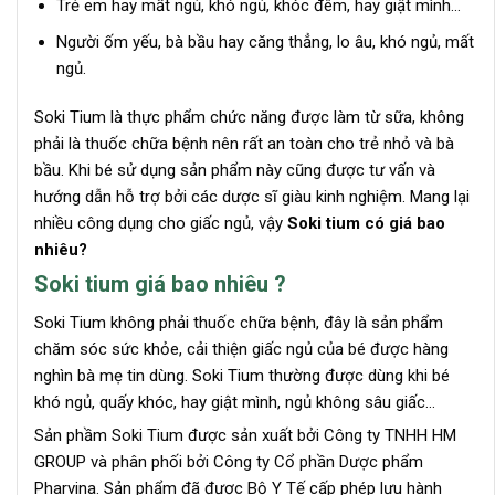
Trẻ em hay mất ngủ, khó ngủ, khóc đêm, hay giật mình…
Người ốm yếu, bà bầu hay căng thẳng, lo âu, khó ngủ, mất
ngủ.
Soki Tium là thực phẩm chức năng được làm từ sữa, không
phải là thuốc chữa bệnh nên rất an toàn cho trẻ nhỏ và bà
bầu. Khi bé sử dụng sản phẩm này cũng được tư vấn và
hướng dẫn hỗ trợ bởi các dược sĩ giàu kinh nghiệm. Mang lại
nhiều công dụng cho giấc ngủ, vậy
Soki tium có giá bao
nhiêu?
Soki tium giá bao nhiêu ?
Soki Tium không phải thuốc chữa bệnh, đây là sản phẩm
chăm sóc sức khỏe, cải thiện giấc ngủ của bé được hàng
nghìn bà mẹ tin dùng. Soki Tium thường được dùng khi bé
khó ngủ, quấy khóc, hay giật mình, ngủ không sâu giấc…
Sản phầm Soki Tium được sản xuất bởi Công ty TNHH HM
GROUP và phân phối bởi Công ty Cổ phần Dược phẩm
Pharvina. Sản phẩm đã được Bộ Y Tế cấp phép lưu hành