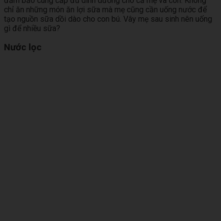
đảm bảo cung cấp đủ dinh dưỡng cho cả mẹ và con. Không
chỉ ăn những món ăn lợi sữa mà mẹ cũng cần uống nước để
tạo nguồn sữa dồi dào cho con bú. Vây mẹ sau sinh nên uống
gì để nhiều sữa?
Nước lọc