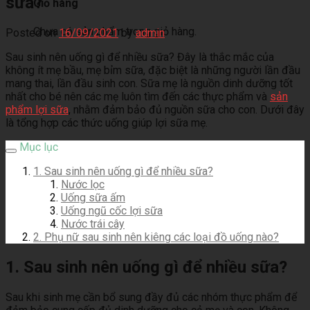
sữa?
Giỏ hàng
Chưa có sản phẩm trong giỏ hàng.
Posted on
16/09/2021
by
admin
Sau sinh nên uống gì để nhiều sữa? Đây là thắc mắc của
không ít mẹ bầu, mẹ bỉm sữa, đặc biệt là những người lần đầu
mang thai, lần đầu sinh con. Sữa mẹ là nguồn dinh dưỡng tốt
nhất cho bé nên các mẹ luôn tìm đến các thực phẩm và
sản
phẩm lợi sữa
, nhằm đảm bảo đủ nguồn sữa cho con. Dưới đây
là tổng hợp các thức uống giúp lợi sữa mẹ.
Mục lục
1. Sau sinh nên uống gì để nhiều sữa?
Nước lọc
Uống sữa ấm
Uống ngũ cốc lợi sữa
Nước trái cây
2. Phụ nữ sau sinh nên kiêng các loại đồ uống nào?
1. Sau sinh nên uống gì để nhiều sữa?
Sau khi sinh mẹ cần bổ sung đầy đủ các nhóm thực phẩm để