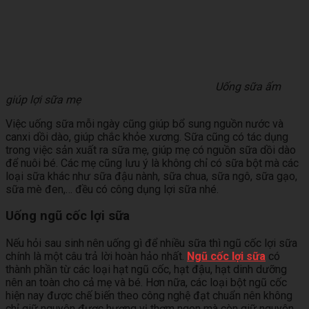
Uống sữa ấm
giúp lợi sữa mẹ
Việc uống sữa mỗi ngày cũng giúp bổ sung nguồn nước và
canxi dồi dào, giúp chắc khỏe xương. Sữa cũng có tác dụng
trong việc sản xuất ra sữa mẹ, giúp mẹ có nguồn sữa dồi dào
để nuôi bé. Các mẹ cũng lưu ý là không chỉ có sữa bột mà các
loại sữa khác như sữa đậu nành, sữa chua, sữa ngô, sữa gạo,
sữa mè đen,… đều có công dụng lợi sữa nhé.
Uống ngũ cốc lợi sữa
Nếu hỏi sau sinh nên uống gì để nhiều sữa thì ngũ cốc lợi sữa
chính là một câu trả lời hoàn hảo nhất.
Ngũ cốc lợi sữa
có
thành phần từ các loại hạt ngũ cốc, hạt đậu, hạt dinh dưỡng
nên an toàn cho cả mẹ và bé. Hơn nữa, các loại bột ngũ cốc
hiện nay được chế biến theo công nghệ đạt chuẩn nên không
chỉ giữ nguyên được hương vị thơm ngon mà còn giữ nguyên