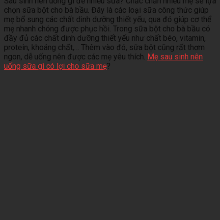
Sau sinh nên uống gì để nhiều sữa? Chắc chắn nhiều mẹ sẽ lựa
chọn sữa bột cho bà bầu. Đây là các loại sữa công thức giúp
mẹ bổ sung các chất dinh dưỡng thiết yếu, qua đó giúp cơ thể
mẹ nhanh chóng được phục hồi. Trong sữa bột cho bà bầu có
đầy đủ các chất dinh dưỡng thiết yếu như chất béo, vitamin,
protein, khoáng chất,… Thêm vào đó, sữa bột cũng rất thơm
ngon, dễ uống nên được các mẹ yêu thích.
Mẹ sau sinh nên
uống sữa gì có lợi cho sữa mẹ
?