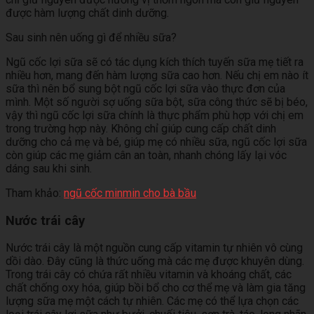
được hàm lượng chất dinh dưỡng.
Sau sinh nên uống gì để nhiều sữa?
Ngũ cốc lợi sữa sẽ có tác dụng kích thích tuyến sữa mẹ tiết ra
nhiều hơn, mang đến hàm lượng sữa cao hơn. Nếu chị em nào ít
sữa thì nên bổ sung bột ngũ cốc lợi sữa vào thực đơn của
mình. Một số người sợ uống sữa bột, sữa công thức sẽ bị béo,
vậy thì ngũ cốc lợi sữa chính là thực phẩm phù hợp với chị em
trong trường hợp này. Không chỉ giúp cung cấp chất dinh
dưỡng cho cả mẹ và bé, giúp mẹ có nhiều sữa, ngũ cốc lợi sữa
còn giúp các mẹ giảm cân an toàn, nhanh chóng lấy lại vóc
dáng sau khi sinh.
Tham khảo:
ngũ cốc minmin cho bà bầu
Nước trái cây
Nước trái cây là một nguồn cung cấp vitamin tự nhiên vô cùng
dồi dào. Đây cũng là thức uống mà các mẹ được khuyên dùng.
Trong trái cây có chứa rất nhiều vitamin và khoáng chất, các
chất chống oxy hóa, giúp bồi bổ cho cơ thể mẹ và làm gia tăng
lượng sữa mẹ một cách tự nhiên. Các mẹ có thể lựa chọn các