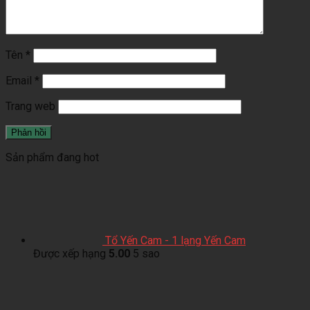
Tên
*
Email
*
Trang web
Sản phẩm đang hot
Tổ Yến Cam - 1 lạng Yến Cam
Được xếp hạng
5.00
5 sao