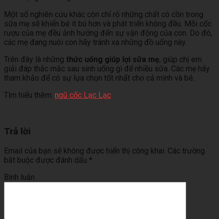
Một số nghiên cứu khác còn chỉ rõ những chất có cồn trong
sữa mẹ sẽ khiến bé ít bú hơn và phát triển không đều. Mỗi cốc
rượu của mẹ đều ảnh hướng đến sự vận động của con. Do đó,
các mẹ đang nuôi con hãy tránh xa những đồ uống này.
Trên đây là những
thức uống giúp lợi sữa mẹ
, giúp chị em
giải đáp thắc mắc sau sinh uống gì để nhiều sữa. Các mẹ hãy
tham khảo để có sự lựa chọn tốt nhất cho cả mình và bé.
Tìm hiểu thêm:
ngũ cốc Lạc Lạc
Trả lời
Email của bạn sẽ không được hiển thị công khai.
Các trường
bắt buộc được đánh dấu
*
Bình luận