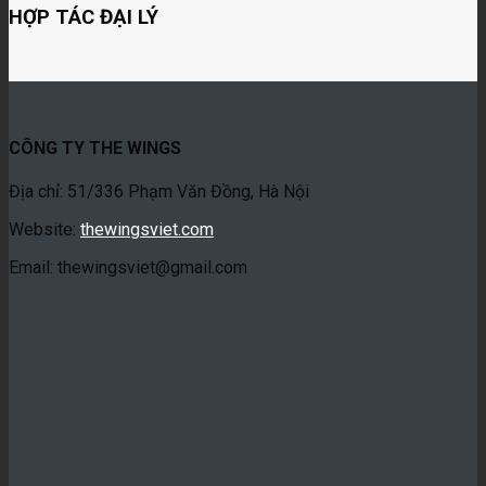
HỢP TÁC ĐẠI LÝ
CÔNG TY THE WINGS
Địa chỉ: 51/336 Phạm Văn Đồng, Hà Nội
Website:
thewingsviet.com
Email: thewingsviet@gmail.com