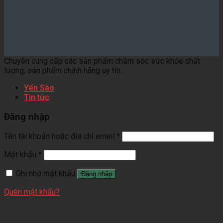
Chuyên cung cấp các sản phẩm chăm sóc sức khỏe chất
lượng, sản phẩm chính hãng uy tín.
Yến Sào
Tin tức
Đăng nhập
Tên tài khoản hoặc địa chỉ email
*
Mật khẩu
*
Ghi nhớ mật khẩu
Đăng nhập
Quên mật khẩu?