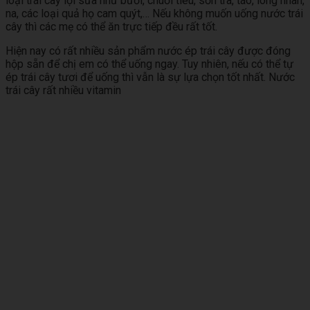
loại trái cây lợi sữa như bưởi, chuối tiêu, sơn trà, táo, long nhãn,
na, các loại quả họ cam quýt,… Nếu không muốn uống nước trái
cây thì các mẹ có thể ăn trực tiếp đều rất tốt.
Hiện nay có rất nhiều sản phẩm nước ép trái cây được đóng
hộp sẵn để chị em có thể uống ngay. Tuy nhiên, nếu có thể tự
ép trái cây tươi để uống thì vẫn là sự lựa chọn tốt nhất. Nước
trái cây rất nhiều vitamin