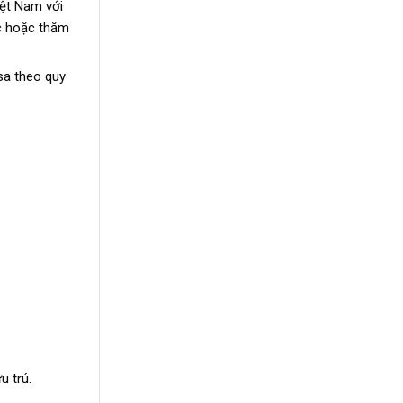
iệt Nam với
ác hoặc thăm
sa theo quy
u trú.