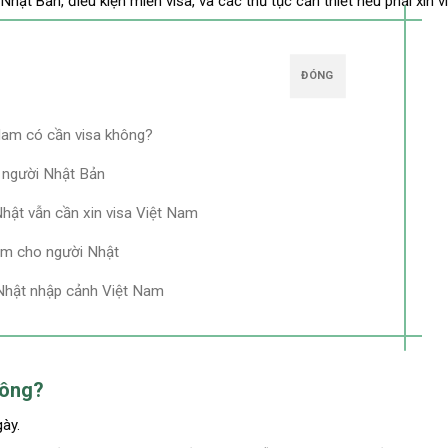
ật Bản, điều kiện miễn visa, và các thủ tục cần thiết nếu phải xin vi
ĐÓNG
Nam có cần visa không?
o người Nhật Bản
hật vẫn cần xin visa Việt Nam
Nam cho người Nhật
 Nhật nhập cảnh Việt Nam
hông?
gày.