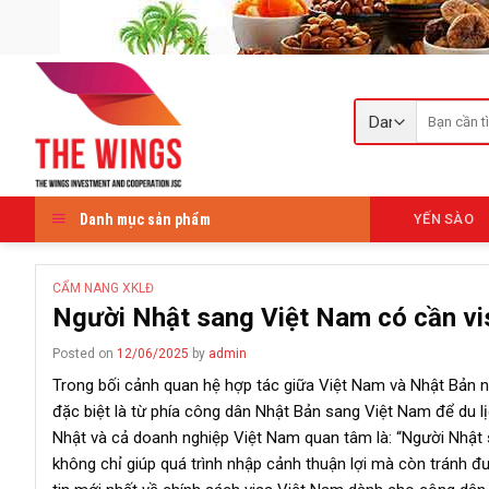
Skip
to
content
Tìm
kiếm:
Danh mục sản phẩm
YẾN SÀO
CẨM NANG XKLĐ
Người Nhật sang Việt Nam có cần v
Posted on
12/06/2025
by
admin
Trong bối cảnh quan hệ hợp tác giữa Việt Nam và Nhật Bản ng
đặc biệt là từ phía công dân Nhật Bản sang Việt Nam để du l
Nhật và cả doanh nghiệp Việt Nam quan tâm là: “Người Nhật 
không chỉ giúp quá trình nhập cảnh thuận lợi mà còn tránh đ