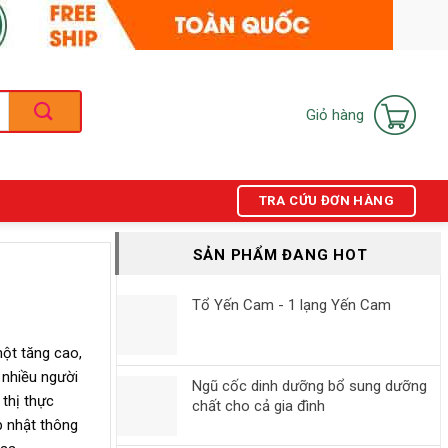
Giỏ hàng
TRA CỨU ĐƠN HÀNG
SẢN PHẨM ĐANG HOT
Tổ Yến Cam - 1 lạng Yến Cam
một tăng cao,
 nhiều người
Ngũ cốc dinh dưỡng bổ sung dưỡng
thị thực
chất cho cả gia đình
p nhật thông