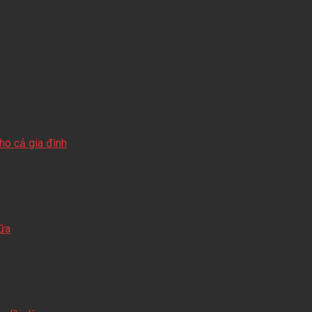
o cả gia đình
sữa