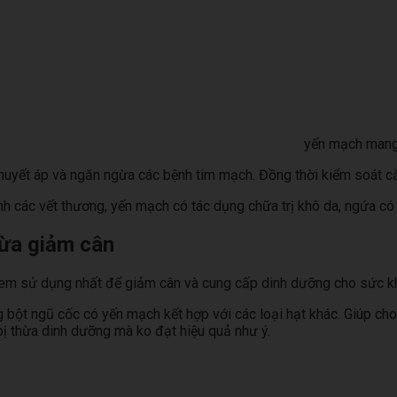
yến mạch mang 
huyết áp và ngăn ngừa các bệnh tim mạch. Đồng thời kiểm soát că
các vết thương, yến mạch có tác dụng chữa trị khô da, ngứa có th
vừa giảm cân
 em sử dụng nhất để giảm cân và cung cấp dinh dưỡng cho sức kh
 bột ngũ cốc có yến mạch kết hợp với các loại hạt khác. Giúp c
 bị thừa dinh dưỡng mà ko đạt hiệu quả như ý.