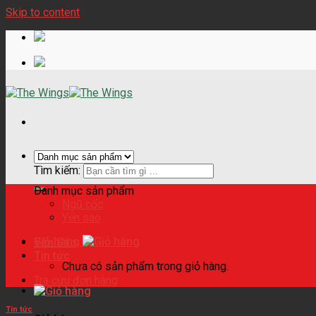
Skip to content
Tìm kiếm:
Danh mục sản phẩm
Ngũ cốc
Yến sào
Giỏ hàng
Yến Sào
Tin tức
Chưa có sản phẩm trong giỏ hàng.
Tra cứu đơn hàng
Tin tức