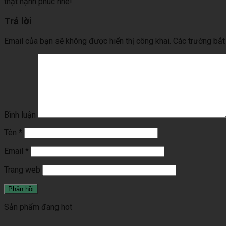
thật hạnh phúc nhé!
Trả lời
Email của bạn sẽ không được hiển thị công khai.
Các trường bắ
Bình luận
Tên
*
Email
*
Trang web
Sản phẩm đang hot