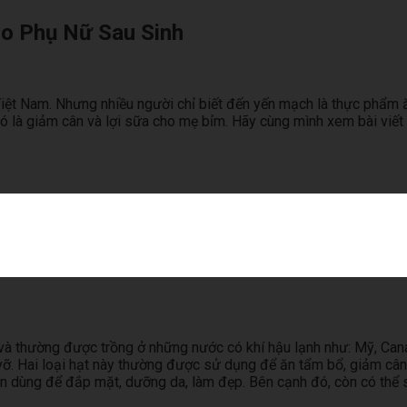
o Phụ Nữ Sau Sinh
 Việt Nam. Nhưng nhiều người chỉ biết đến yến mạch là thực phẩm
 đó là giảm cân và lợi sữa cho mẹ bỉm. Hãy cùng mình xem bài vi
ao và thường được trồng ở những nước có khí hậu lạnh như: Mỹ, Ca
vỡ. Hai loại hạt này thường được sử dụng để ăn tẩm bổ, giảm c
uyên dùng để đắp mặt, dưỡng da, làm đẹp. Bên cạnh đó, còn có th