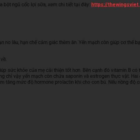
bột ngũ cốc lợi sữa, xem chi tiết tại đây:
https://thewingsviet
n no lâu, hạn chế cảm giác thèm ăn. Yến mạch còn giúp cơ thể bạ
 về.
iúp sức khỏe của mẹ cải thiện tốt hơn. Bên cạnh đó vitamin B có
hông chỉ vậy yến mạch còn chứa saponin và estrogen thực vật. Hai
làm tăng mức độ hormone prolactin khi cho con bú. Nếu nồng độ c