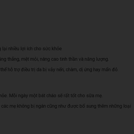
lại nhiều lợi ích cho sức khỏe
ng thẳng, mệt mỏi, nâng cao tinh thần và năng lượng.
ể hỗ trợ điều trị da bị vảy nến, chàm, dị ứng hay mẩn đỏ.
ỏe. Mỗi ngày một bát cháo sẽ rất tốt cho sữa mẹ.
ho các mẹ không bị ngán cũng như được bổ sung thêm những loại