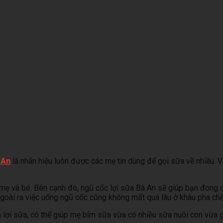
 An
là nhãn hiệu luôn được các mẹ tin dùng để gọi sữa về nhiều. 
mẹ và bé. Bên cạnh đó, ngũ cốc lợi sữa Bà An sẽ giúp bạn đong 
goài ra việc uống ngũ cốc cũng không mất quá lâu ở khâu pha chế
ợi sữa, có thể giúp mẹ bỉm sữa vừa có nhiều sữa nuôi con vừa g