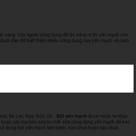
 ăn sáng. Vậy ngoài công dụng để ăn sáng ra thì yến mạch còn
ết dưới đây để biết thêm nhiều công dụng của yến mạch và cách
nada, Ba Lan, Nga, Đức, Úc…
Bột yến mạch
được nước ta nhập
ân hoặc các mẹ bỉm sữa bị mất sữa cũng dùng yến mạch để kéo
ể sử dụng bột yến mạch làm bánh, sữa chua hoặc nấu cháo.