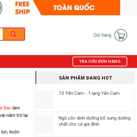
Giỏ hàng
TRA CỨU ĐƠN HÀNG
SẢN PHẨM ĐANG HOT
Tổ Yến Cam - 1 lạng Yến Cam
ật Bản
làm
ài năm trở lại
Ngũ cốc dinh dưỡng bổ sung dưỡng
chất cho cả gia đình
 lực, buộc