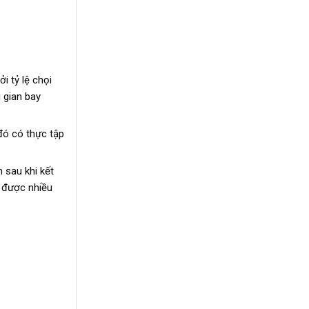
i tỷ lệ chọi
 gian bay
đó có thực tập
 sau khi kết
i được nhiều