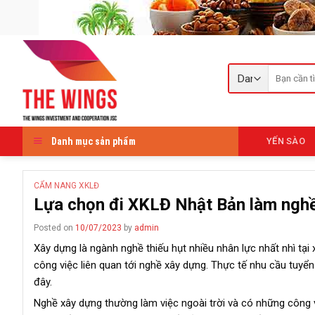
Skip
to
content
Tìm
kiếm:
Danh mục sản phẩm
YẾN SÀO
CẨM NANG XKLĐ
Lựa chọn đi XKLĐ Nhật Bản làm nghề
Posted on
10/07/2023
by
admin
Xây dựng là ngành nghề thiếu hụt nhiều nhân lực nhất nhì t
công việc liên quan tới nghề xây dựng. Thực tế nhu cầu tuyể
đây.
Nghề xây dựng thường làm việc ngoài trời và có những công vi