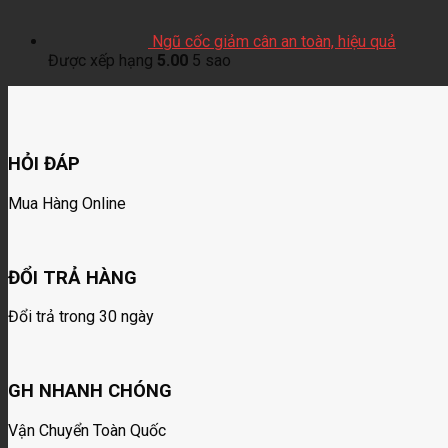
Ngũ cốc giảm cân an toàn, hiệu quả
Được xếp hạng
5.00
5 sao
HỎI ĐÁP
Mua Hàng Online
ĐỔI TRẢ HÀNG
Đổi trả trong 30 ngày
GH NHANH CHÓNG
Vận Chuyển Toàn Quốc