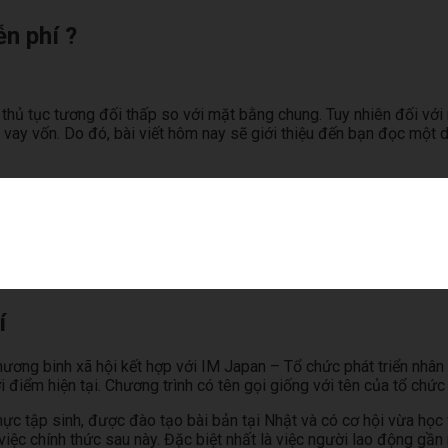
n phí ?
hủ tục tương đối thấp so với mặt bằng chung. Tuy nhiên đối với 
vay vốn. Do đó, bài viết hôm nay sẽ giới thiệu đến bạn đọc một d
í
ng binh xã hội kết hợp với IM Japan – Tổ chức phát triển nhân l
 điểm hiện tại. Chương trình có tên gọi giống với tên của tổ chức
hực tập sinh, được đào tạo bài bản tại Nhật và có cơ hội vừa họ
iệc chính thức sau này. Đặc biệt nhất là việc người lao động gần