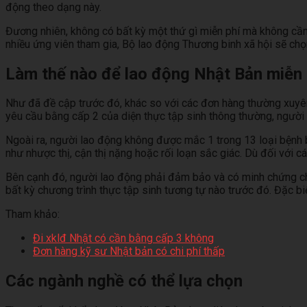
động theo dạng này.
Đương nhiên, không có bất kỳ một thứ gì miễn phí mà không cần
nhiều ứng viên tham gia, Bộ lao động Thương binh xã hội sẽ chọ
Làm thế nào để lao động Nhật Bản miễn 
Như đã đề cập trước đó, khác so với các đơn hàng thường xuyên 
yêu cầu bằng cấp 2 của diện thực tập sinh thông thường, người
Ngoài ra, người lao động không được mắc 1 trong 13 loại bệnh 
như nhược thị, cận thị nặng hoặc rối loạn sắc giác. Dù đối với 
Bên cạnh đó, người lao động phải đảm bảo và có minh chứng cho
bất kỳ chương trình thực tập sinh tương tự nào trước đó. Đặc b
Tham khảo:
Đi xklđ Nhật có cần bằng cấp 3 không
Đơn hàng kỹ sư Nhật bản có chi phí thấp
Các ngành nghề có thể lựa chọn