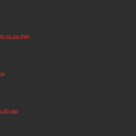
o cả gia đình
sữa
a dồi dào