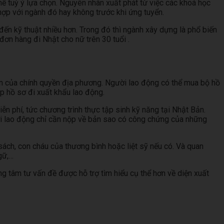
ể tuỳ ý lựa chọn. Nguyên nhân xuất phát từ việc các khoá học
ợp với ngành đó hay không trước khi ứng tuyển.
ến kỹ thuật nhiều hơn. Trong đó thì ngành xây dựng là phổ biến
đơn hàng đi Nhật cho nữ trên 30 tuổi .
ận của chính quyền địa phương. Người lao động có thể mua bộ hồ
p hồ sơ đi xuất khẩu lao động.
 phí, tức chương trình thực tập sinh kỹ năng tại Nhật Bản.
i lao động chỉ cần nộp về bản sao có công chứng của những
ách, con cháu của thương bình hoặc liệt sỹ nếu có. Và quan
gữ,…
ung tâm tư vấn đề được hỗ trợ tìm hiểu cụ thể hơn về diện xuất