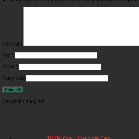
Bình luận
Tên
*
Email
*
Trang web
Sản phẩm đang hot
Tổ Yến Cam - 1 lạng Yến Cam