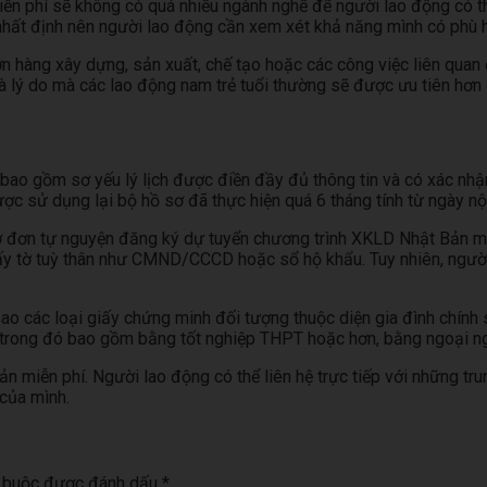
iễn phí sẽ không có quá nhiều ngành nghề để người lao động có th
hất định nên người lao động cần xem xét khả năng mình có phù h
 hàng xây dựng, sản xuất, chế tạo hoặc các công việc liên quan đ
à lý do mà các lao động nam trẻ tuổi thường sẽ được ưu tiên hơn 
i bao gồm sơ yếu lý lịch được điền đầy đủ thông tin và có xác nh
c sử dụng lại bộ hồ sơ đã thực hiện quá 6 tháng tính từ ngày nộ
ờ đơn tự nguyện đăng ký dự tuyển chương trình XKLD Nhật Bản miễn
ấy tờ tuỳ thân như CMND/CCCD hoặc sổ hộ khẩu. Tuy nhiên, ngườ
o các loại giấy chứng minh đối tượng thuộc diện gia đình chính s
, trong đó bao gồm bằng tốt nghiệp THPT hoặc hơn, bằng ngoại n
ản miễn phí. Người lao động có thể liên hệ trực tiếp với những tr
của mình.
t buộc được đánh dấu
*