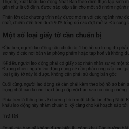
Thực tế, xuất khẩu lao động Nhật Bản theo diện thực tập sinh m
gần như là cố định, được sắp xếp sẵn cho một số nhóm ngành n
Phần lớn các chương trình này được mở ra với các ngành như đơn
nhất, chiếm đến trên dưới 90% tổng số các đợt mở ra. Đó cũng l
Một số loại giấy tờ cần chuẩn bị
Đầu tiên, người lao động cần chuẩn bị 1 bộ hồ sơ trong đó phả
sơ này ở các nơi bán văn phòng phẩm hoặc tạp hoá và không đượ
Kế đến, người lao động phải có giấy xác nhận nhân sự và một t
Đương nhiên, người lao động cũng sẽ cần phải cung cấp các gi
loại giấy tờ này là được, không cần phải sử dụng bản gốc.
Cuối cùng, người lao động sẽ cần phải kèm theo bộ hồ sơ bản sa
trọng nhất các là các loại bằng cấp với bản sao có công chứng
Phía trên là thông tin về chương trình xuất khẩu lao động Nhật B
khẩu lao động này nhằm chuẩn bị kỹ càng cho kế hoạch sắp tới 
Trả lời
Email của bạn sẽ không được hiển thị công khai.
Các trường bắ