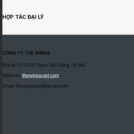
HỢP TÁC ĐẠI LÝ
CÔNG TY THE WINGS
Địa chỉ: 51/336 Phạm Văn Đồng, Hà Nội
Website:
thewingsviet.com
Email: thewingsviet@gmail.com