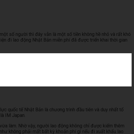
một số người thì đây vẫn là một số tiền không hề nhỏ và rất khó
iện đi lao động Nhật Bản miễn phí đã được triển khai thời gian
ực quốc tế Nhật Bản là chương trình đầu tiên và duy nhất tổ
 là IM Japan.
c vừa làm. Nhờ vậy, người lao động không chỉ được kiếm thêm
 như không phải mất bất kỳ khoản phí gì nếu đi xuất khẩu lao