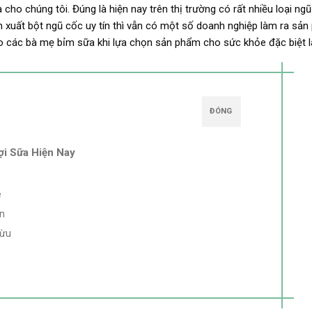
 cho chúng tôi. Đúng là hiện nay trên thị trường có rất nhiều loại ng
ản xuất bột ngũ cốc uy tín thì vẫn có một số doanh nghiệp làm ra sả
ho các bà mẹ bỉm sữa khi lựa chọn sản phẩm cho sức khỏe đặc biệt 
ĐÓNG
ợi Sữa Hiện Nay
n
e
n
Cừu