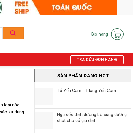
Giỏ hàng
TRA CỨU ĐƠN HÀNG
SẢN PHẨM ĐANG HOT
Tổ Yến Cam - 1 lạng Yến Cam
 loại nào,
 nào sử dụng
Ngũ cốc dinh dưỡng bổ sung dưỡng
chất cho cả gia đình