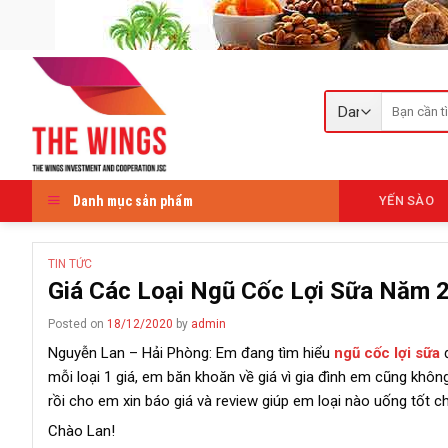
Skip
to
content
Tìm
kiếm:
Danh mục sản phẩm
YẾN SÀO
TIN TỨC
Giá Các Loại Ngũ Cốc Lợi Sữa Năm 
Posted on
18/12/2020
by
admin
Nguyễn Lan – Hải Phòng: Em đang tìm hiểu
ngũ cốc lợi sữa
đ
mỗi loại 1 giá, em băn khoăn về giá vì gia đình em cũng kh
rồi cho em xin báo giá và review giúp em loại nào uống tốt c
Chào Lan!