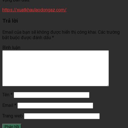
https://xuatkhaulaodongaz.com/
Trả lời
Email của bạn sẽ không được hiển thị công khai.
Các trường
bắt buộc được đánh dấu
*
Bình luận
Tên
*
Email
*
Trang web