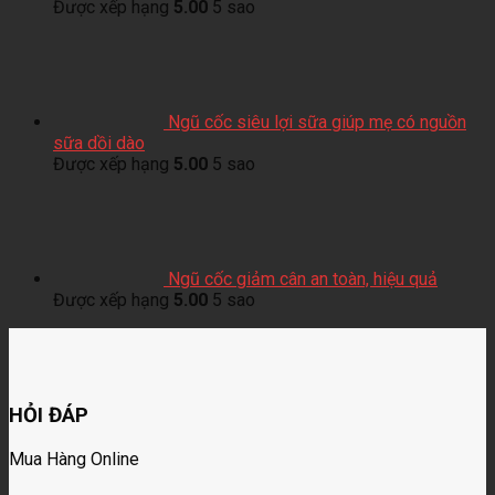
Được xếp hạng
5.00
5 sao
Ngũ cốc siêu lợi sữa giúp mẹ có nguồn
sữa dồi dào
Được xếp hạng
5.00
5 sao
Ngũ cốc giảm cân an toàn, hiệu quả
Được xếp hạng
5.00
5 sao
HỎI ĐÁP
Mua Hàng Online