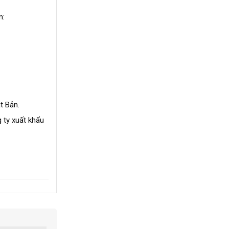
m:
t Bản.
 ty xuất khẩu