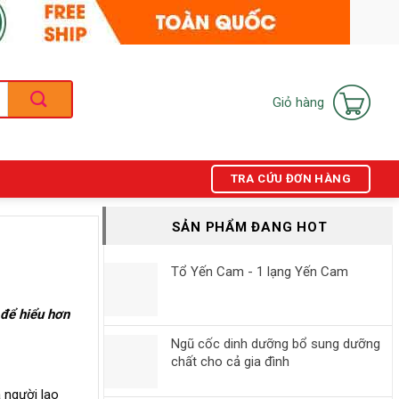
Giỏ hàng
TRA CỨU ĐƠN HÀNG
SẢN PHẨM ĐANG HOT
Tổ Yến Cam - 1 lạng Yến Cam
 để hiểu hơn
Ngũ cốc dinh dưỡng bổ sung dưỡng
chất cho cả gia đình
 người lao