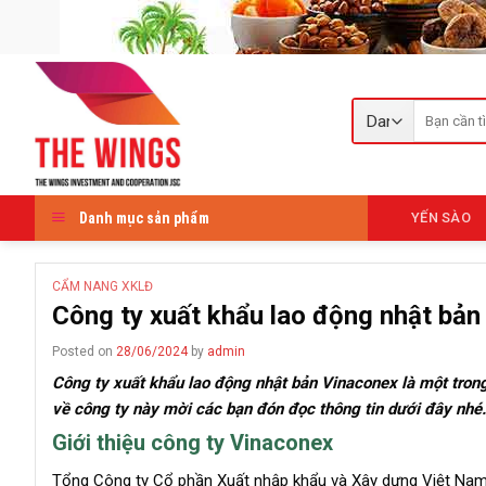
Skip
to
content
Tìm
kiếm:
Danh mục sản phẩm
YẾN SÀO
CẨM NANG XKLĐ
Công ty xuất khẩu lao động nhật bản
Posted on
28/06/2024
by
admin
Công ty xuất khẩu lao động nhật bản Vinaconex là một tron
về công ty này mời các bạn đón đọc thông tin dưới đây nhé.
Giới thiệu công ty Vinaconex
Tổng Công ty Cổ phần Xuất nhập khẩu và Xây dựng Việt Nam 