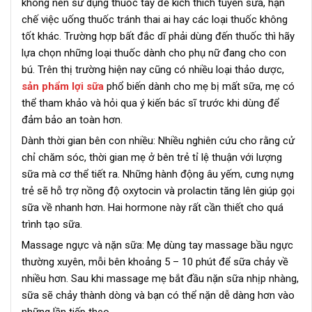
không nên sử dụng thuốc tây để kích thích tuyến sữa, hạn
chế việc uống thuốc tránh thai ai hay các loại thuốc không
tốt khác. Trường hợp bất đắc dĩ phải dùng đến thuốc thì hãy
lựa chọn những loại thuốc dành cho phụ nữ đang cho con
bú. Trên thị trường hiện nay cũng có nhiều loại thảo dược,
sản phẩm lợi sữa
phổ biến dành cho mẹ bị mất sữa, mẹ có
thể tham khảo và hỏi qua ý kiến bác sĩ trước khi dùng để
đảm bảo an toàn hơn.
Dành thời gian bên con nhiều: Nhiều nghiên cứu cho rằng cử
chỉ chăm sóc, thời gian mẹ ở bên trẻ tỉ lệ thuận với lượng
sữa mà cơ thể tiết ra. Những hành động âu yếm, cưng nựng
trẻ sẽ hỗ trợ nồng độ oxytocin và prolactin tăng lên giúp gọi
sữa về nhanh hơn. Hai hormone này rất cần thiết cho quá
trình tạo sữa.
Massage ngực và nặn sữa: Mẹ dùng tay massage bầu ngực
thường xuyên, mỗi bên khoảng 5 – 10 phút để sữa chảy về
nhiều hơn. Sau khi massage mẹ bắt đầu nặn sữa nhịp nhàng,
sữa sẽ chảy thành dòng và bạn có thể nặn dễ dàng hơn vào
những lần tiếp theo.