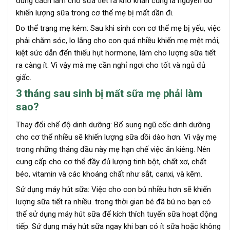
đúng cách làm cho sữa tiết ra khó khăn cũng là nguyên do
khiến lượng sữa trong cơ thể mẹ bị mất dần đi.
Do thể trạng mẹ kém: Sau khi sinh con cơ thể mẹ bị yếu, việc
phải chăm sóc, lo lắng cho con quá nhiều khiến mẹ mệt mỏi,
kiệt sức dẫn đến thiếu hụt hormone, làm cho lượng sữa tiết
ra càng ít. Vì vậy mà mẹ cần nghỉ ngơi cho tốt và ngủ đủ
giấc.
3 tháng sau sinh bị mất sữa mẹ phải làm
sao?
Thay đổi chế độ dinh dưỡng: Bổ sung ngũ cốc dinh dưỡng
cho cơ thể nhiều sẽ khiến lượng sữa dồi dào hơn. Vì vậy mẹ
trong những tháng đầu này mẹ hạn chế việc ăn kiêng. Nên
cung cấp cho cơ thể đầy đủ lượng tinh bột, chất xơ, chất
béo, vitamin và các khoáng chất như sắt, canxi, và kẽm.
Sử dụng máy hút sữa: Việc cho con bú nhiều hơn sẽ khiến
lượng sữa tiết ra nhiều. trong thời gian bé đã bú no bạn có
thể sử dụng máy hút sữa để kích thích tuyến sữa hoạt động
tiếp. Sử dụng máy hút sữa ngay khi bạn có ít sữa hoặc không