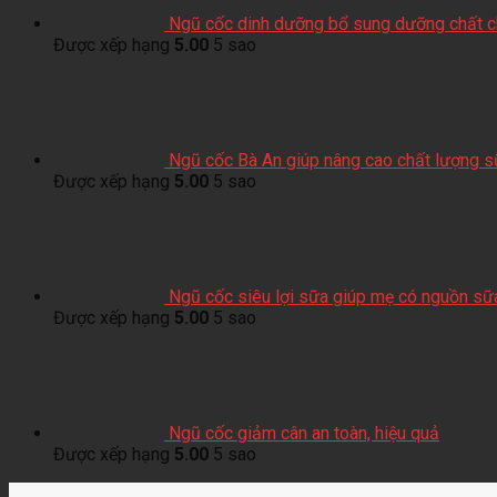
Ngũ cốc dinh dưỡng bổ sung dưỡng chất ch
Được xếp hạng
5.00
5 sao
Ngũ cốc Bà An giúp nâng cao chất lượng 
Được xếp hạng
5.00
5 sao
Ngũ cốc siêu lợi sữa giúp mẹ có nguồn sữ
Được xếp hạng
5.00
5 sao
Ngũ cốc giảm cân an toàn, hiệu quả
Được xếp hạng
5.00
5 sao