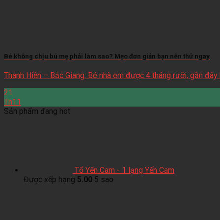
Bé không chịu bú mẹ phải làm sao? Mẹo đơn giản bạn nên thử ngay
Thanh Hiền – Bắc Giang: Bé nhà em được 4 tháng rưỡi, gần đây b
21
Th11
Sản phẩm đang hot
Tổ Yến Cam - 1 lạng Yến Cam
Được xếp hạng
5.00
5 sao