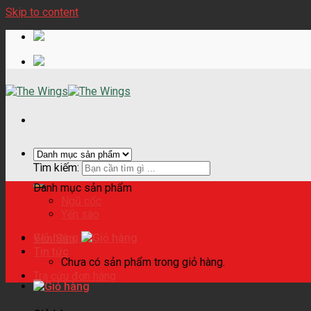
Skip to content
Tìm kiếm:
Danh mục sản phẩm
Ngũ cốc
Yến sào
Giỏ hàng
Yến Sào
Tin tức
Chưa có sản phẩm trong giỏ hàng.
Tra cứu đơn hàng