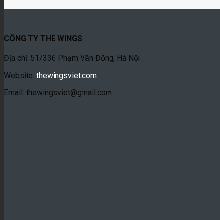
CÔNG TY THE WINGS
Địa chỉ: 51/336 Phạm Văn Đồng, Hà Nội
Website:
thewingsviet.com
Email: thewingsviet@gmail.com