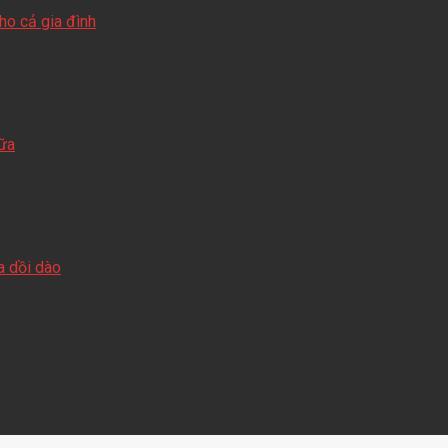
o cả gia đình
sữa
a dồi dào